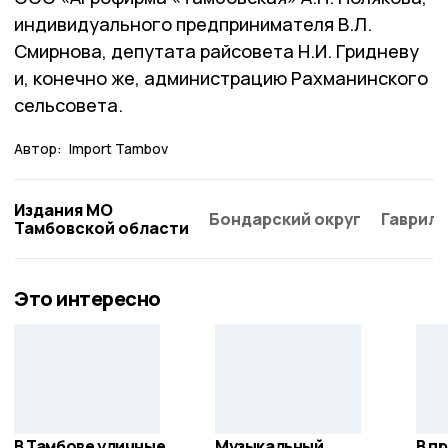
индивидуального предпринимателя В.Л.
Смирнова, депутата райсовета Н.И. Гридневу
и, конечно же, администрацию Рахманинского
сельсовета.
Автор:
Import Tambov
Издания МО
Бондарский округ
Гаврило
Тамбовской области
Это интересно
В Тамбове уличные
Музыкальный
В п