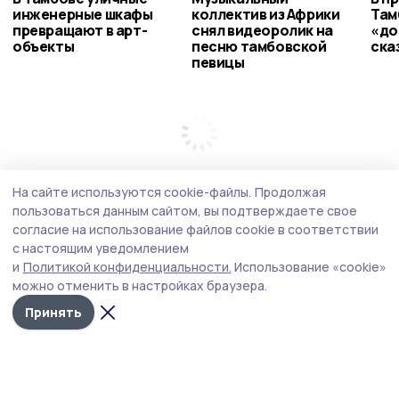
инженерные шкафы
коллектив из Африки
Там
превращают в арт-
снял видеоролик на
«до
объекты
песню тамбовской
ска
певицы
На сайте используются cookie-файлы.
Продолжая
пользоваться данным сайтом, вы подтверждаете свое
согласие на использование файлов cookie в соответствии
с настоящим уведомлением
и
Политикой конфиденциальности.
Использование «cookie»
можно отменить в настройках браузера.
Принять