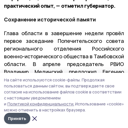
практический опыт, — отметил губернатор.
Сохранение исторической памяти
Глава области в завершение недели провёл
первое заседание Попечительского совета
регионального отделения Российского
военно-исторического общества в Тамбовской
области. В апреле председатель РВИО
Владимир Мединский предложил Евгению
Первышову возглавить этот совет.
На сайте используются cookie-файлы.
Продолжая
пользоваться данным сайтом, вы подтверждаете свое
согласие на использование файлов cookie в соответствии
с настоящим уведомлением
— Для меня это большая честь и большая
и
Политикой конфиденциальности.
Использование «cookie»
ответственность. Попечительский совет
можно отменить в настройках браузера.
будет помогать региональному отделению
Принять
РВИО решать важнейшие задачи: сохранять