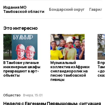
Издания МО
Бондарский округ
Гаврило
Тамбовской области
Это интересно
В Тамбове уличные
Музыкальный
В п
инженерные шкафы
коллектив из Африки
Там
превращают в арт-
снял видеоролик на
«до
объекты
песню тамбовской
ска
певицы
Общество
Вчера, 15:01
Неделя с Евгением Первышовым: ситуация