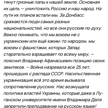
тянут грязные лапы к нашей земле. Основная
их цель — уничтожить Россию и наш народ. На
пути их планов встали мы. За Донбасс
сражаются люди самых разных
национальностей, но все они русские по духу.
Важно понимать, что мы воюем не с
украинским или ещё каким-то народом, мы
воюем с фашистами, которых Запад
старательно взращивает по всему миру, —
пояснил Вла­димир Афанасьевич позицию своих
земляков. — Война на­зревала все 25 лет,
прошедших с распада СССР. На­силь­ст­венная
украинизация всё это время вызывала
сопротивление русских. Нас возмущала
политика властей Ук­ра­ины, которые даже в Лу­
ган­ском университете имени Владимира Даля
запретили преподавание на русском язы­ке!