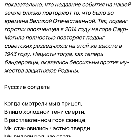
показательно, что недавние события на на­шей
земле близко повторяют то, что было во
времена Великой Отечественной. Так, подвиг
горстки ополченцев в 2014 году на горе Саур-
Могила полностью повторя­ет подвиг
советских разведчиков на этой же высоте в
1943 году. Нацисты тогда, как теперь
бандеровцы, оказались бессильны против му­
жества защитников Ро­дины.
Русские солдаты
Когда смотрели мы в прицел,
В лицо холодной тени смерти,
В расплавленном горя свинце,
Мы становились частью тверди.
Мы видели родную стать