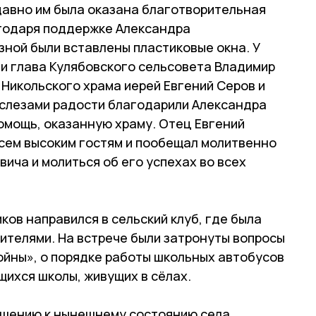
к давно им была оказана благотворительная
агодаря поддержке Александра
зной были вставлены пластиковые окна. У
и глава Кулябовского сельсовета Владимир
 Никольского храма иерей Евгений Серов и
 слезами радости благодарили Александра
омощь, оказанную храму. Отец Евгений
всем высоким гостям и пообещал молитвенно
ича и молиться об его успехах во всех
ков направился в сельский клуб, где была
ителями. На встрече были затронуты вопросы
войны», о порядке работы школьных автобусов
щихся школы, живущих в сёлах.
ошению к нынешнему состоянию села,