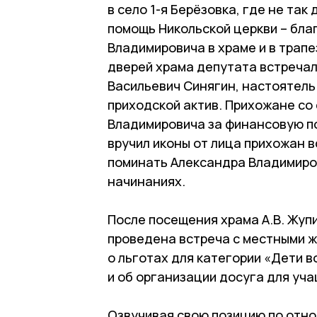
в село 1-я Берёзовка, где не та
помощь Никольской церкви – бл
Владимировича в храме и в трапе
дверей храма депутата встречал
Васильевич Синягин, настоятель
приходской актив. Прихожане со
Владимировича за финансовую п
вручил иконы от лица прихожан 
поминать Александра Владимиров
начинаниях.
После посещения храма А.В. Жупи
проведена встреча с местными ж
о льготах для категории «Дети 
и об организации досуга для уча
Озвучивая свою позицию по отн