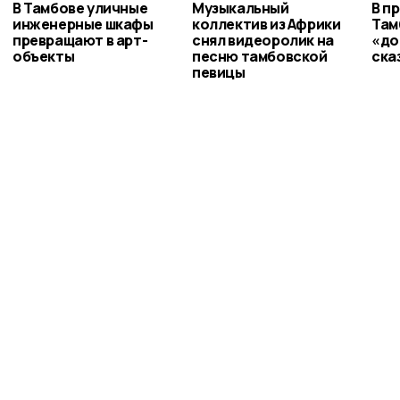
В Тамбове уличные
Музыкальный
В п
инженерные шкафы
коллектив из Африки
Там
превращают в арт-
снял видеоролик на
«до
объекты
песню тамбовской
ска
певицы