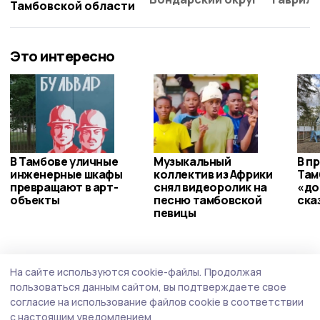
Тамбовской области
Это интересно
В Тамбове уличные
Музыкальный
В п
инженерные шкафы
коллектив из Африки
Там
превращают в арт-
снял видеоролик на
«до
объекты
песню тамбовской
ска
певицы
Статья
Вчера, 09:02
На сайте используются cookie-файлы.
Продолжая
Школы, медучреждения и спортобъекты:
пользоваться данным сайтом, вы подтверждаете свое
результаты работы строителей в
согласие на использование файлов cookie в соответствии
с настоящим уведомлением