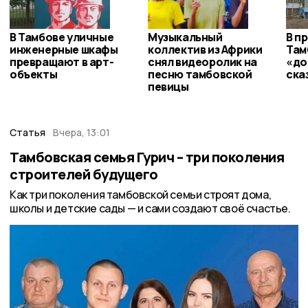
В Тамбове уличные
Музыкальный
В п
инженерные шкафы
коллектив из Африки
Там
превращают в арт-
снял видеоролик на
«до
объекты
песню тамбовской
ска
певицы
Статья
Вчера, 13:01
Тамбовская семья Гурич – три поколения
строителей будущего
Как три поколения тамбовской семьи строят дома,
школы и детские сады — и сами создают своё счастье.