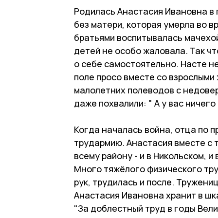
Родилась Анастасия Ивановна в 
без матери, которая умерла во в
братьями воспитывалась мачехой
детей не особо жаловала. Так чт
о себе самостоятельно. Насте не
поле просо вместе со взрослыми
малолетних полеводов с недовери
даже похвалили: " А у вас ничего
Когда началась война, отца по п
трудармию. Анастасия вместе с т
всему району - и в Никольском, и
Много тяжёлого физического тру
рук, трудилась и после. Тружени
Анастасия Ивановна хранит в ш
"За доблестный труд в годы Вели