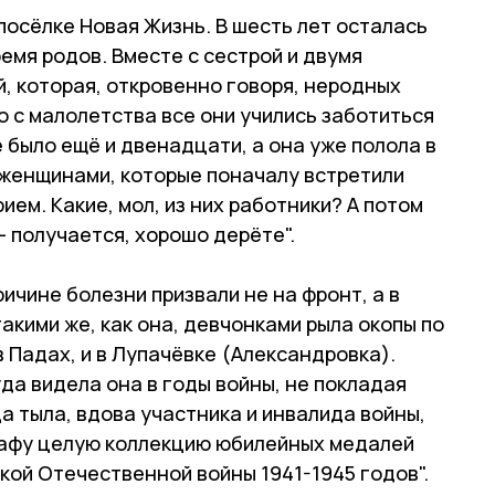
посёлке Новая Жизнь. В шесть лет осталась
ремя родов. Вместе с сестрой и двумя
, которая, откровенно говоря, неродных
о с малолетства все они учились заботиться
 было ещё и двенадцати, а она уже полола в
 женщинами, которые поначалу встретили
ем. Какие, мол, из них работники? А потом
 - получается, хорошо дерёте".
ричине болезни призвали не на фронт, а в
акими же, как она, девчонками рыла окопы по
 в Падах, и в Лупачёвке (Александровка).
да видела она в годы войны, не покладая
ца тыла, вдова участника и инвалида войны,
кафу целую коллекцию юбилейных медалей
кой Отечественной войны 1941-1945 годов".