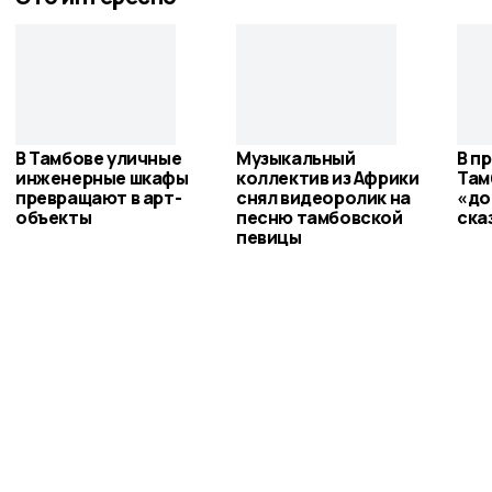
В Тамбове уличные
Музыкальный
В п
инженерные шкафы
коллектив из Африки
Там
превращают в арт-
снял видеоролик на
«до
объекты
песню тамбовской
ска
певицы