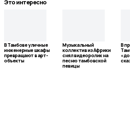
Это интересно
В Тамбове уличные
Музыкальный
В п
инженерные шкафы
коллектив из Африки
Там
превращают в арт-
снял видеоролик на
«до
объекты
песню тамбовской
ска
певицы