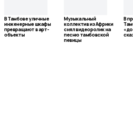
В Тамбове уличные
Музыкальный
В п
инженерные шкафы
коллектив из Африки
Там
превращают в арт-
снял видеоролик на
«до
объекты
песню тамбовской
ска
певицы