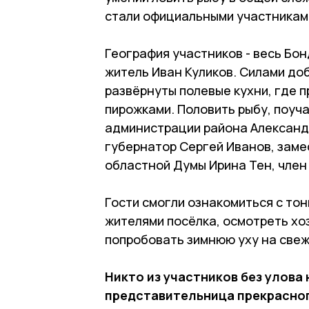
стали официальными участникам
География участников - весь Бо
житель Иван Куликов. Силами д
развёрнуты полевые кухни, где 
пирожками. Половить рыбу, поуча
администрации района Александр
губернатор Сергей Иванов, заме
областной Думы Ирина Тен, чле
Гости смогли ознакомиться с то
жителями посёлка, осмотреть хоз
попробовать зимнюю уху на свеж
Никто из участников без улова
представительница прекрасног