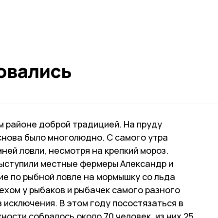
овались
м районе доброй традицией. На пруду
снова было многолюдно. С самого утра
ней ловли, несмотря на крепкий мороз.
ыступили местные фермеры Александр и
е по рыбной ловле на мормышку со льда
ехом у рыбаков и рыбачек самого разного
з исключения. В этом году посостязаться в
ности собралось около 70 человек, из них 25