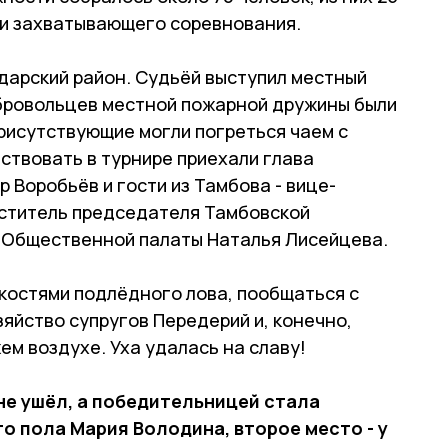
и захватывающего соревнования.
ндарский район. Судьёй выступил местный
обровольцев местной пожарной дружины были
присутствующие могли погреться чаем с
ствовать в турнире приехали глава
 Воробьёв и гости из Тамбова - вице-
ститель пред­седателя Тамбовской
н Общественной палаты Наталья Лисейцева.
нкостями подлёдного лова, пообщаться с
яйство супругов Передерий и, конечно,
ем воздухе. Уха удалась на славу!
 не ушёл, а победительницей стала
о пола Мария Володина, второе место - у