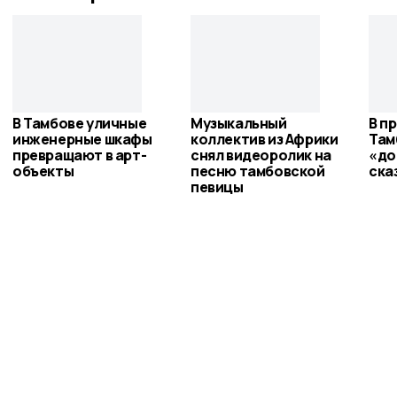
В Тамбове уличные
Музыкальный
В п
инженерные шкафы
коллектив из Африки
Там
превращают в арт-
снял видеоролик на
«до
объекты
песню тамбовской
ска
певицы