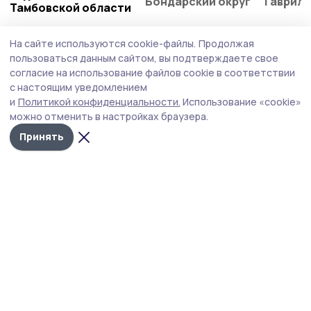
Бондарский округ
Гаврило
Тамбовской области
На сайте используются cookie-файлы.
Продолжая
Это интересно
пользоваться данным сайтом, вы подтверждаете свое
согласие на использование файлов cookie в соответствии
с настоящим уведомлением
и
Политикой конфиденциальности.
Использование «cookie»
можно отменить в настройках браузера.
Принять
В Тамбове уличные
Музыкальный
В п
инженерные шкафы
коллектив из Африки
Там
превращают в арт-
снял видеоролик на
«до
объекты
песню тамбовской
ска
певицы
Статья
14 июля , 09:06
Марина Македонская: «Система
здравоохранения — это живой механизм»