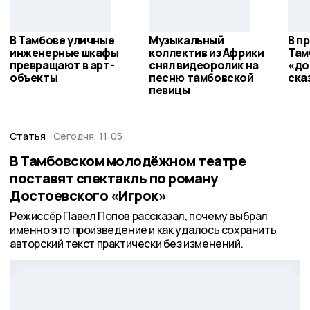
В Тамбове уличные
Музыкальный
В п
инженерные шкафы
коллектив из Африки
Там
превращают в арт-
снял видеоролик на
«до
объекты
песню тамбовской
ска
певицы
Статья
Сегодня, 11:05
В Тамбовском молодёжном театре
поставят спектакль по роману
Достоевского «Игрок»
Режиссёр Павел Попов рассказал, почему выбрал
именно это произведение и как удалось сохранить
авторский текст практически без изменений.