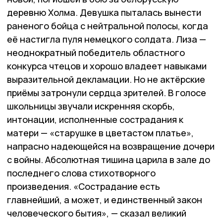
деревню Холма. Девушка пыталась вынести
раненого бойца с нейтральной полосы, когда
её настигла пуля немецкого солдата. Лиза —
неоднократный победитель областного
конкурса чтецов и хорошо владеет навыками
выразительной деклама­ции. Но не актёрские
приё­мы затронули сердца зрителей. В голосе
школьницы зву­чали искренняя скорбь,
интонации, исполненные сострадания к
матери — «старушке в цветастом платье»,
напрасно на­деющейся на возвращение дочери
с войны. Абсолютная тишина царила в зале до
последнего слова стихотворного
произведения. «Состра­дание есть
главнейший, а может, и единственный закон
человеческого бытия», — сказал великий