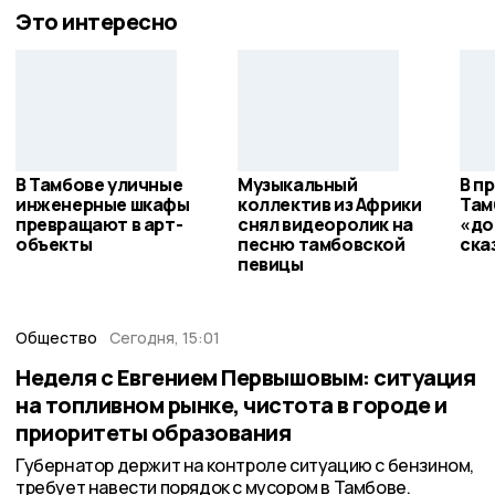
Это интересно
В Тамбове уличные
Музыкальный
В п
инженерные шкафы
коллектив из Африки
Там
превращают в арт-
снял видеоролик на
«до
объекты
песню тамбовской
ска
певицы
Общество
Сегодня, 15:01
Неделя с Евгением Первышовым: ситуация
на топливном рынке, чистота в городе и
приоритеты образования
Губернатор держит на контроле ситуацию с бензином,
требует навести порядок с мусором в Тамбове.