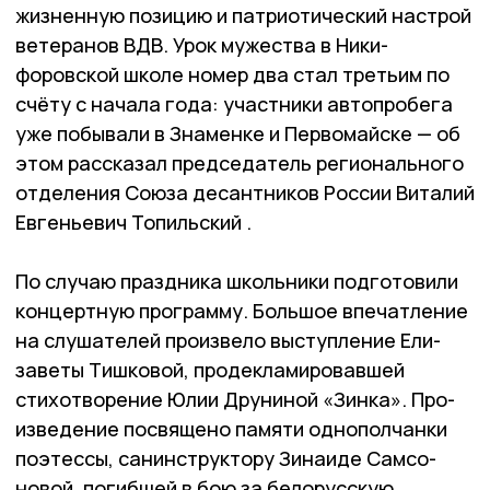
жизненную позицию и патриотический настрой
ветеранов ВДВ. Урок мужества в Ники­
форовской школе номер два стал третьим по
счёту с начала года: участники автопробега
уже побывали в Знаменке и Первомайске — об
этом рассказал председатель регионального
отделения Союза десантников России Виталий
Евгеньевич Топильский .
По случаю праздника школь­ники подготовили
концертную программу. Большое впечатление
на слушателей произвело выступление Ели­
заветы Тишковой, продекламировавшей
стихотворение Юлии Друниной «Зинка». Про­
изведение посвящено па­мяти однополчанки
поэтессы, санинструктору Зинаиде Самсо­
новой, погибшей в бою за белорусскую