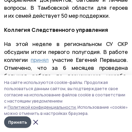
вопросы. В Тамбовской области для героев
и их семей действует 50 мер поддержки.
Коллегия Следственного управления
На этой неделе в региональном СУ СКР
обсудили итоги первого полугодия. В работе
коллегии
принял
участие Евгений Первышов.
Отмечено, что за 6 месяцев проведена
большая работа по возмещению ущерба:
На сайте используются cookie-файлы.
Продолжая
возвращено 518 млн рублей, из которых
пользоваться данным сайтом, вы подтверждаете свое
304 млн — добровольно, наложен арест
согласие на использование файлов cookie в соответствии
на имущество на 191 млн рублей.
с настоящим уведомлением
и
Политикой конфиденциальности.
Использование «cookie»
Особое внимание уделяется защите прав
можно отменить в настройках браузера.
участников СВО и членов их семей. Губернатор
Принять
поблагодарил сотрудников за конструктивное