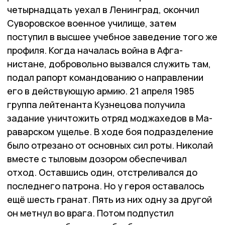
четырнадцать уехал в Ленинград, окончил
Суво­ров­ское военное училище, затем
поступил в высшее учебное заведение того же
профиля. Когда началась война в Аф­га­
нистане, добровольно вызвался служить там,
подал рапорт командованию о направлении
его в действующую армию. 21 апреля 1985
группа лейтенанта Кузне­цова получила
задание уничтожить отряд моджахедов в Ма­
раварском ущелье. В ходе боя подразделение
было отрезано от основных сил роты. Николай
вместе с тыловым дозором обеспечивал
отход. Оставшись один, отстреливался до
последнего патрона. Но у героя оставалось
ещё шесть гранат. Пять из них одну за другой
он метнул во врага. Потом подпустил