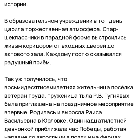
истории.
В образовательном учреждении в тот день
царила торжественная атмосфера. Стар­
шеклассники в парадной фор­ме выстроились
живым коридором от входных дверей до
актового зала. Каждому гостю оказывался
радушный приём.
Так уж получилось, что
восьмидесятисемилетняя жи­тельница посёлка
ветеран тру­да, труженица тыла Р.В. Гугня­вых
была приглашена на праздничное мероприятие
впервые. Родилась и выросла Раиса
Васильевна в Юрловке. Одиннадцатилетней
девчонкой приближала час Победы, работая
наравне со взрослыми в полях и на фермах