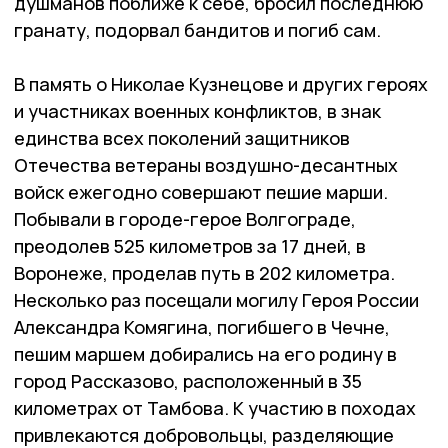
душманов поближе к себе, бросил последнюю
гранату, подорвал бандитов и погиб сам.
В память о Николае Куз­нецове и других героях
и участниках военных конфликтов, в знак
единства всех поколений защитников
Отечества ветераны воздушно-десантных
войск ежегодно совершают пешие марши.
Побыва­ли в городе-герое Волгограде,
преодолев 525 километров за 17 дней, в
Воронеже, проделав путь в 202 километра.
Несколько раз посещали могилу Героя России
Александра Комягина, погибшего в Чечне,
пешим маршем добирались на его родину в
город Рас­сказово, расположенный в 35
километрах от Тамбова. К участию в походах
привлекаются добровольцы, разделяющие