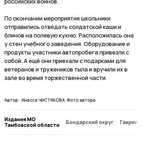
российских воинов.
По окончании мероприятия школьники
отправились отведать солдатской каши и
блинов на полевую кухню. Распо­ложилась она
у стен учебного заведения. Обору­дование и
продукты участники автопробега привезли с
собой. А ещё они приехали с подарками для
ветеранов и тружеников тыла и вручили их в
зале во время торжественной части.
Автор:
Инесса ЧИСТЯКОВА. Фото автора
Издания МО
Бондарский округ
Гаврило
Тамбовской области