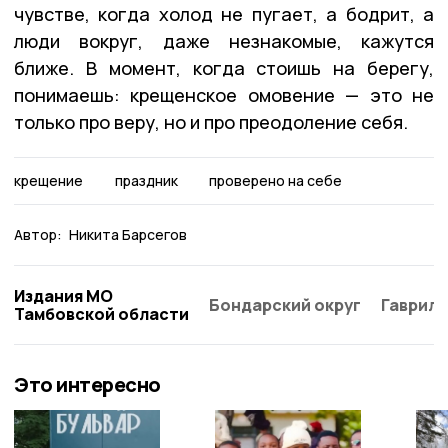
чувстве, когда холод не пугает, а бодрит, а
люди вокруг, даже незнакомые, кажутся
ближе. В момент, когда стоишь на берегу,
понимаешь: крещенское омовение — это не
только про веру, но и про преодоление себя.
крещение
праздник
проверено на себе
Автор:
Никита Барсегов
Издания МО
Бондарский округ
Гаврило
Тамбовской области
Это интересно