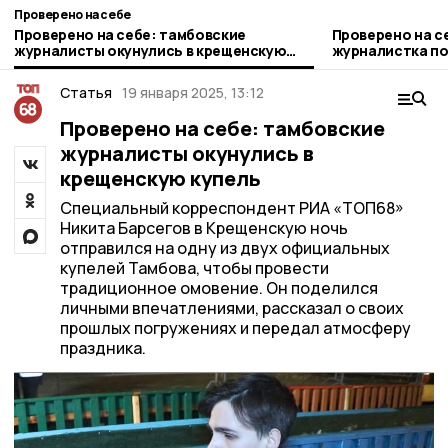
Проверено на себе
Проверено на себе: тамбовские
Проверено на с
журналисты окунулись в крещенскую
журналистка по
купель
конюшни регио
Статья
19 января 2025, 13:12
Проверено на себе: тамбовские
журналисты окунулись в
крещенскую купель
Специальный корреспондент РИА «ТОП68»
Никита Барсегов в Крещенскую ночь
отправился на одну из двух официальных
купелей Тамбова, чтобы провести
традиционное омовение. Он поделился
личными впечатлениями, рассказал о своих
прошлых погружениях и передал атмосферу
праздника.