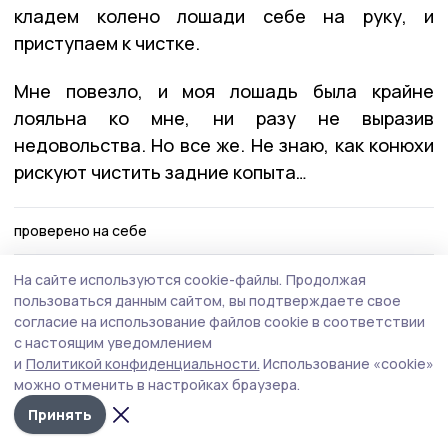
кладем колено лошади себе на руку, и
приступаем к чистке.
Мне повезло, и моя лошадь была крайне
лояльна ко мне, ни разу не выразив
недовольства. Но все же. Не знаю, как конюхи
рискуют чистить задние копыта…
проверено на себе
На сайте используются cookie-файлы.
Продолжая
Автор:
Диана Яшина
пользоваться данным сайтом, вы подтверждаете свое
согласие на использование файлов cookie в соответствии
с настоящим уведомлением
Издания МО
Бондарский округ
Гаврило
Тамбовской области
и
Политикой конфиденциальности.
Использование «cookie»
можно отменить в настройках браузера.
Принять
Это интересно