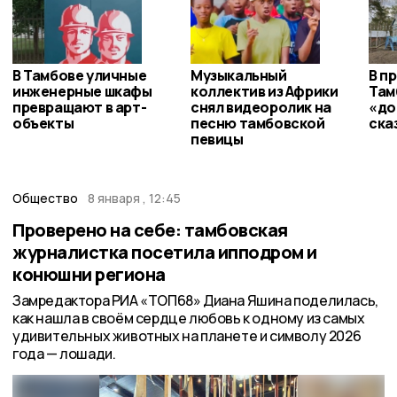
В Тамбове уличные
Музыкальный
В п
инженерные шкафы
коллектив из Африки
Там
превращают в арт-
снял видеоролик на
«до
объекты
песню тамбовской
ска
певицы
Общество
8 января , 12:45
Проверено на себе: тамбовская
журналистка посетила ипподром и
конюшни региона
Замредактора РИА «ТОП68» Диана Яшина поделилась,
как нашла в своём сердце любовь к одному из самых
удивительных животных на планете и символу 2026
года — лошади.