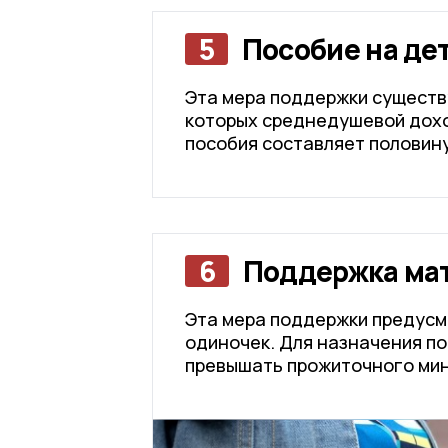
5
Пособие на дет
Эта мера поддержки существу
которых среднедушевой дохо
пособия составляет половину
6
Поддержка ма
Эта мера поддержки предусмо
одиночек. Для назначения по
превышать прожиточного ми