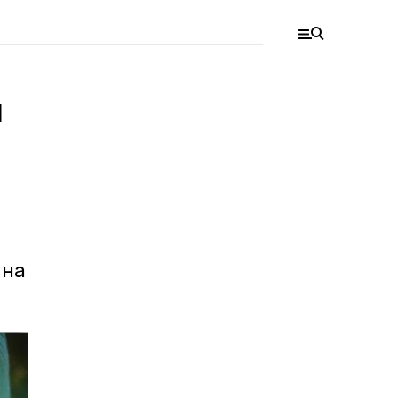
и
 на