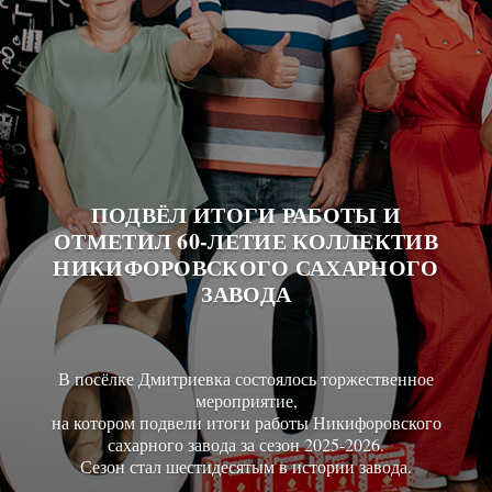
ПОДВЁЛ ИТОГИ РАБОТЫ И
ОТМЕТИЛ 60-ЛЕТИЕ КОЛЛЕКТИВ
НИКИФОРОВСКОГО САХАРНОГО
ЗАВОДА
В посёлке Дмитриевка состоялось торжественное
мероприятие,
на котором подвели итоги работы Никифоровского
сахарного завода за сезон 2025-2026.
Сезон стал шестидесятым в истории завода.