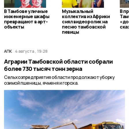
В Тамбове уличные
Музыкальный
В п
инженерные шкафы
коллектив из Африки
Там
превращают в арт-
снял видеоролик на
«до
объекты
песню тамбовской
ска
певицы
АПК
4 августа , 19:28
Аграрии Тамбовской области собрали
более 730 тысяч тонн зерна
Сельхозпредприятия области продолжают уборку
озимой пшеницы, ячменя и гороха.