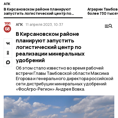
АПК
В Кирсановском районе планируют
Аграрии Тамбов
запустить логистический центр по
более 730 тыся
реализации минеральных удобрений
АПК
11 апреля 2023, 10:37
В Кирсановском районе
планируют запустить
логистический центр по
реализации минеральных
удобрений
Об этом стало известно во время рабочей
встречи Главы Тамбовской области Максима
Егорова и генерального директора российской
сети дистрибуции минеральных удобрений
«ФосАгро-Регион» Андрея Вовка.