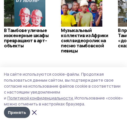
В Тамбове уличные
Музыкальный
В п
инженерные шкафы
коллектив из Африки
Там
превращают в арт-
снял видеоролик на
«до
объекты
песню тамбовской
ска
певицы
АПК
29 июля , 17:27
На сайте используются cookie-файлы.
Продолжая
Евгений Первышов оценил работу
пользоваться данным сайтом, вы подтверждаете свое
фермерского хозяйства в Кирсановском
согласие на использование файлов cookie в соответствии
с настоящим уведомлением
округе
и
Политикой конфиденциальности.
Использование «cookie»
Во время рабочей поездки в деревню Фёдоровку
можно отменить в настройках браузера.
губернатор ознакомился с работой семейного
Принять
предприятия Зеленовых, обсудил с его руководством
планы развития производства и внедрение
современных агротехнологий.