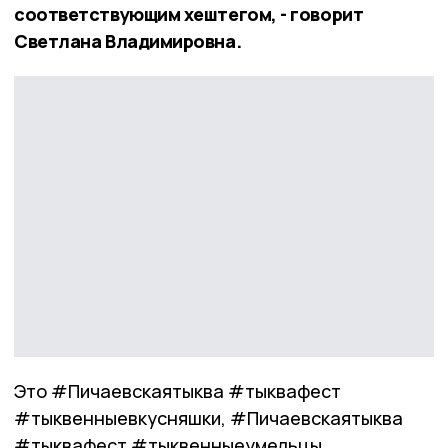
соответствующим хештегом, - говорит
Светлана Владимировна.
Это #Пичаевскаятыква #тыквафест
#тыквенныевкусняшки, #Пичаевскаятыква
#тыквафест #тыквенныеумельцы,