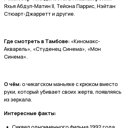
Яхья Абдул-Матин II, Тейона Паррис, Нэйтан
Стюарт-Джарретт и другие.
Где смотреть в Тамбове:
«Киномакс-
Акварель», «Студенец Синема», «Мон
Синема».
О чём:
о чикагском маньяке с крюком вместо
руки, который убивает своих жертв, появляясь
из зеркала.
Интересные факты:
Сиквел одноименного фильма 1992 года.