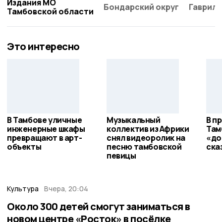
Издания МО
Бондарский округ
Гаврило
Тамбовской области
Это интересно
В Тамбове уличные
Музыкальный
В п
инженерные шкафы
коллектив из Африки
Там
превращают в арт-
снял видеоролик на
«до
объекты
песню тамбовской
ска
певицы
Культура
Вчера, 20:04
Около 300 детей смогут заниматься в
новом центре «Росток» в посёлке