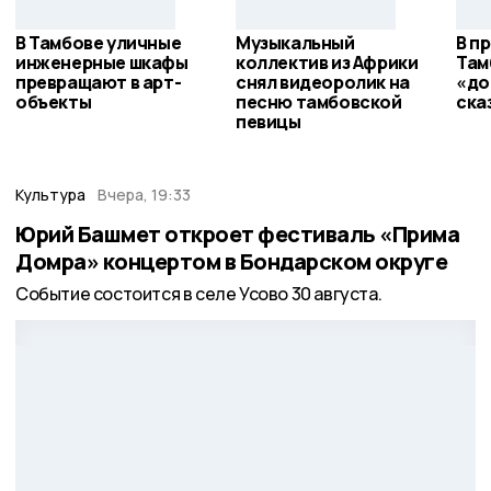
В Тамбове уличные
Музыкальный
В п
инженерные шкафы
коллектив из Африки
Там
превращают в арт-
снял видеоролик на
«до
объекты
песню тамбовской
ска
певицы
Культура
Вчера, 19:33
Юрий Башмет откроет фестиваль «Прима
Домра» концертом в Бондарском округе
Событие состоится в селе Усово 30 августа.