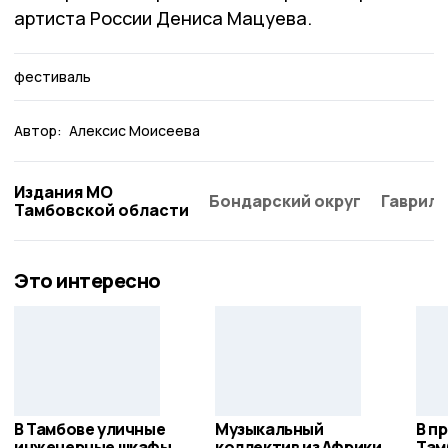
артиста России Дениса Мацуева.
фестиваль
Автор:
Алексис Моисеева
Издания МО
Бондарский округ
Гаврило
Тамбовской области
Это интересно
В Тамбове уличные
Музыкальный
В п
инженерные шкафы
коллектив из Африки
Там