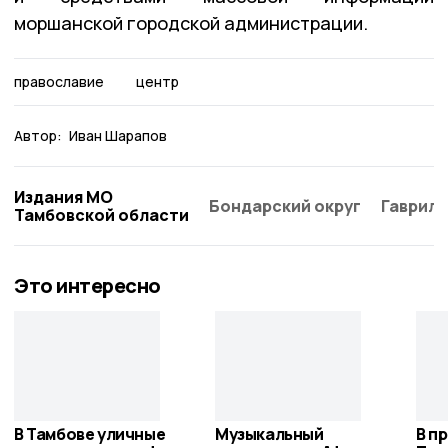
моршанской городской администрации.
православие
центр
Автор:
Иван Шарапов
Издания МО
Бондарский округ
Гаврило
Тамбовской области
Это интересно
В Тамбове уличные
Музыкальный
В п