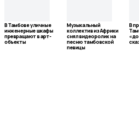
В Тамбове уличные
Музыкальный
В п
инженерные шкафы
коллектив из Африки
Там
превращают в арт-
снял видеоролик на
«до
объекты
песню тамбовской
ска
певицы