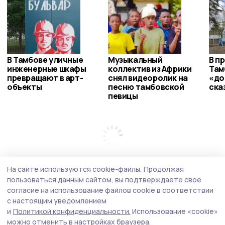
В Тамбове уличные
Музыкальный
В п
инженерные шкафы
коллектив из Африки
Там
превращают в арт-
снял видеоролик на
«до
объекты
песню тамбовской
ска
певицы
На сайте используются cookie-файлы.
Продолжая
пользоваться данным сайтом, вы подтверждаете свое
согласие на использование файлов cookie в соответствии
с настоящим уведомлением
и
Политикой конфиденциальности.
Использование «cookie»
можно отменить в настройках браузера.