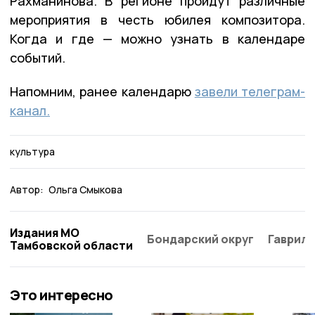
Рахманинова. В регионе пройдут различные
мероприятия в честь юбилея композитора.
Когда и где — можно узнать в календаре
событий.
Напомним, ранее календарю
завели телеграм-
канал.
культура
Автор:
Ольга Смыкова
Издания МО
Бондарский округ
Гаврило
Тамбовской области
Это интересно