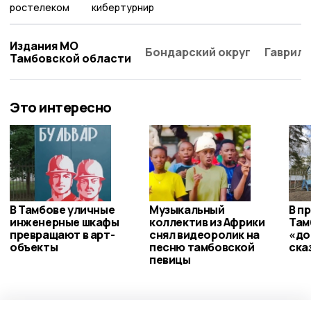
ростелеком
кибертурнир
Издания МО
Бондарский округ
Гаврило
Тамбовской области
Это интересно
В Тамбове уличные
Музыкальный
В п
инженерные шкафы
коллектив из Африки
Там
превращают в арт-
снял видеоролик на
«до
объекты
песню тамбовской
ска
певицы