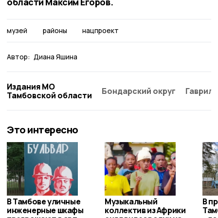
области Максим Егоров.
музей
районы
нацпроект
Автор:
Диана Яшина
Издания МО
Бондарский округ
Гаврило
Тамбовской области
Это интересно
В Тамбове уличные
Музыкальный
В п
инженерные шкафы
коллектив из Африки
Там