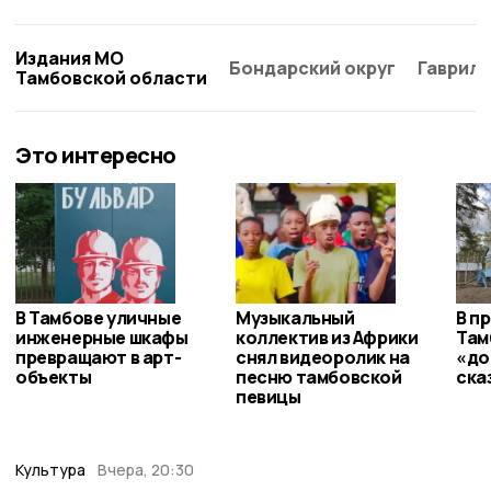
Издания МО
Бондарский округ
Гаврило
Тамбовской области
Это интересно
В Тамбове уличные
Музыкальный
В п
инженерные шкафы
коллектив из Африки
Там
превращают в арт-
снял видеоролик на
«до
объекты
песню тамбовской
ска
певицы
Культура
Вчера, 20:30