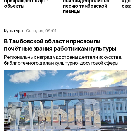
превращают в арт-
снял видеоролик на
«до
объекты
песню тамбовской
ска
певицы
Культура
Сегодня, 09:01
В Тамбовской области присвоили
почётные звания работникам культуры
Региональных наград удостоены деятели искусства,
библиотечного дела и культурно-досуговой сферы.