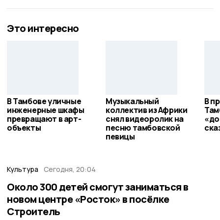
Это интересно
В Тамбове уличные
Музыкальный
В п
инженерные шкафы
коллектив из Африки
Там
превращают в арт-
снял видеоролик на
«до
объекты
песню тамбовской
ска
певицы
Культура
Сегодня, 20:04
Около 300 детей смогут заниматься в
новом центре «Росток» в посёлке
Строитель