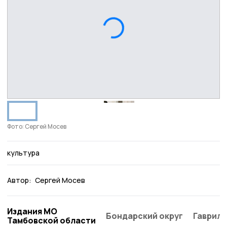
Фото: Сергей Мосев
культура
Автор:
Сергей Мосев
Издания МО
Бондарский округ
Гаврило
Тамбовской области