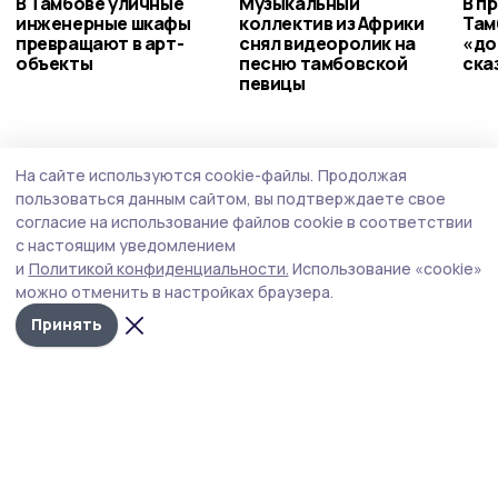
В Тамбове уличные
Музыкальный
В п
инженерные шкафы
коллектив из Африки
Там
превращают в арт-
снял видеоролик на
«до
объекты
песню тамбовской
ска
певицы
Культура
Сегодня, 19:33
На сайте используются cookie-файлы.
Продолжая
Юрий Башмет откроет фестиваль «Прима
пользоваться данным сайтом, вы подтверждаете свое
Домра» концертом в Бондарском округе
согласие на использование файлов cookie в соответствии
с настоящим уведомлением
Событие состоится в селе Усово 30 августа.
и
Политикой конфиденциальности.
Использование «cookie»
можно отменить в настройках браузера.
Принять