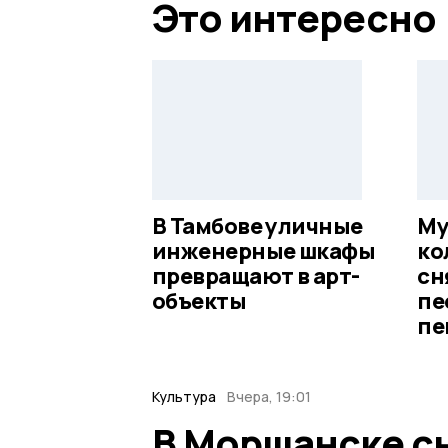
Это интересно
В Тамбове уличные
Му
инженерные шкафы
ко
превращают в арт-
сн
объекты
пе
пе
Культура
Вчера, 19:01
В Моршанске с