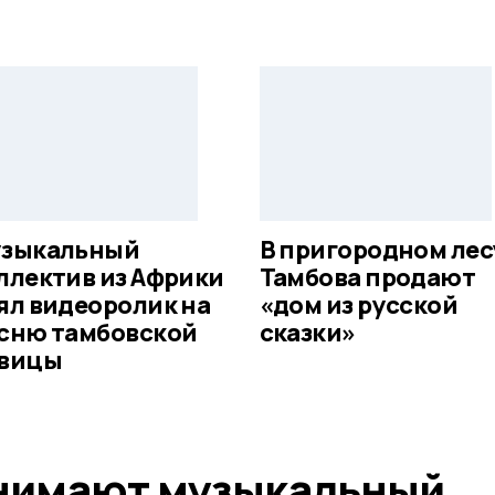
зыкальный
В пригородном лес
ллектив из Африки
Тамбова продают
ял видеоролик на
«дом из русской
сню тамбовской
сказки»
вицы
нимают музыкальный