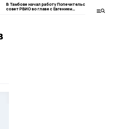
В Тамбове начал работу Попечительский
В Тамбове про
совет РВИО во главе с Евгением
«Родные — Лю
Первышовым
в