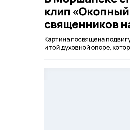
клип «Окопный
священников н
Картина посвящена подвигу
и той духовной опоре, кото