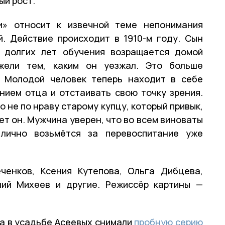
ый рост.
» относит к извечной теме непонимания
. Действие происходит в 1910-м году. Сын
 долгих лет обучения возращается домой
жели тем, каким он уезжал. Это больше
. Молодой человек теперь находит в себе
нием отца и отстаивать свою точку зрения.
 не по нраву старому купцу, который привык,
жет он. Мужчина уверен, что во всем виноваты
лично возьмётся за перевоспитание уже
ченков, Ксения Кутепова, Ольга Дибцева,
ний Михеев и другие. Режиссёр картины —
да в усадьбе Асеевых снимали
пробную серию