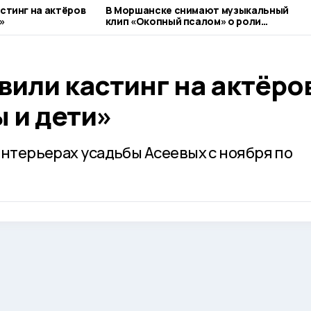
стинг на актёров
В Моршанске снимают музыкальный
»
клип «Окопный псалом» о роли
священников на СВО
вили кастинг на актёро
 и дети»
интерьерах усадьбы Асеевых с ноября по