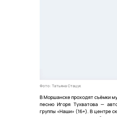
Фото: Татьяна Стацук
В Моршанске проходят съёмки му
песню Игоря Тухватова — авто
группы «Наши» (16+). В центре 