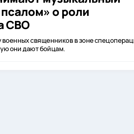
 псалом» о роли
а СВО
 военных священников в зоне спецопера
рую они дают бойцам.