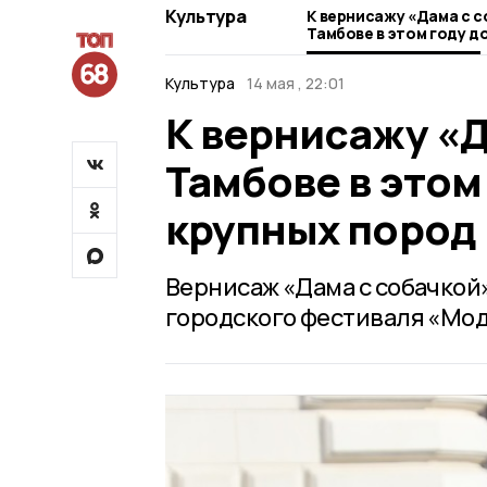
Культура
К вернисажу «Дама с с
Тамбове в этом году д
крупных пород
Культура
14 мая , 22:01
К вернисажу «Д
Тамбове в этом
крупных пород
Вернисаж «Дама с собачкой
городского фестиваля «Мод