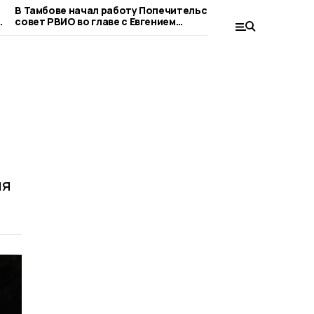
В Тамбове начал работу Попечительский
В Тамбове про
в
совет РВИО во главе с Евгением
«Родные — Лю
Первышовым
ня