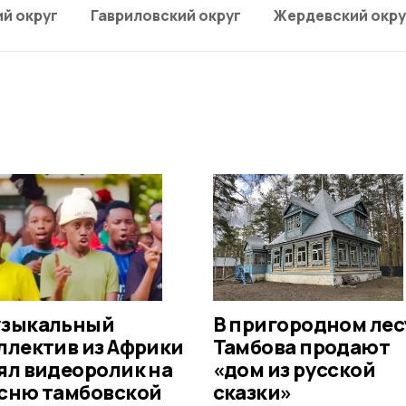
й округ
Гавриловский округ
Жердевский окру
зыкальный
В пригородном лес
ллектив из Африки
Тамбова продают
ял видеоролик на
«дом из русской
сню тамбовской
сказки»