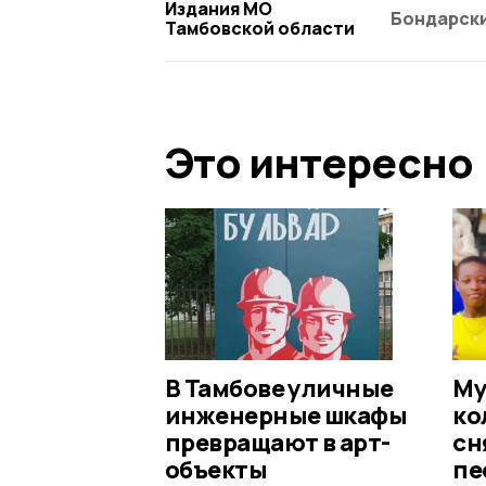
Издания МО
Бондарски
Тамбовской области
Это интересно
В Тамбове уличные
Му
инженерные шкафы
ко
превращают в арт-
сн
объекты
пе