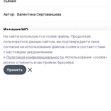
съемки
Автор:
Валентина Сергованцева
Издания МО
Бондарский округ
Гаврило
Тамбовской области
На сайте используются cookie-файлы.
Продолжая
пользоваться данным сайтом, вы подтверждаете свое
согласие на использование файлов cookie в соответствии
Это интересно
с настоящим уведомлением
и
Политикой конфиденциальности.
Использование «cookie»
можно отменить в настройках браузера.
Принять
В Тамбове уличные
Музыкальный
В п
инженерные шкафы
коллектив из Африки
Там
превращают в арт-
снял видеоролик на
«до
объекты
песню тамбовской
ска
певицы