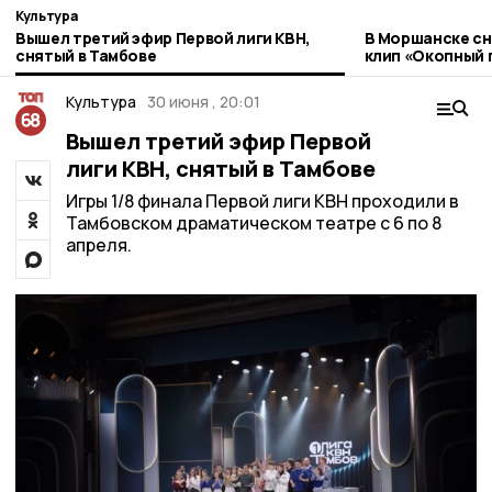
Культура
Вышел третий эфир Первой лиги КВН,
В Моршанске с
снятый в Тамбове
клип «Окопный 
священников н
Культура
30 июня , 20:01
Вышел третий эфир Первой
лиги КВН, снятый в Тамбове
Игры 1/8 финала Первой лиги КВН проходили в
Тамбовском драматическом театре с 6 по 8
апреля.