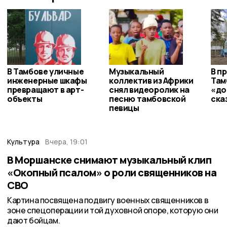
В Тамбове уличные
Музыкальный
В п
инженерные шкафы
коллектив из Африки
Там
превращают в арт-
снял видеоролик на
«до
объекты
песню тамбовской
ска
певицы
Культура
Вчера, 19:01
В Моршанске снимают музыкальный клип
«Окопный псалом» о роли священников на
СВО
Картина посвящена подвигу военных священников в
зоне спецоперации и той духовной опоре, которую они
дают бойцам.