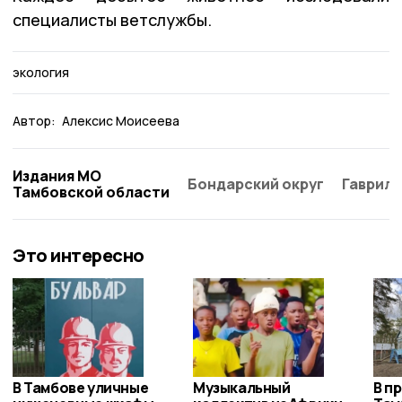
специалисты ветслужбы.
экология
Автор:
Алексис Моисеева
Издания МО
Бондарский округ
Гаврило
Тамбовской области
Это интересно
В Тамбове уличные
Музыкальный
В п