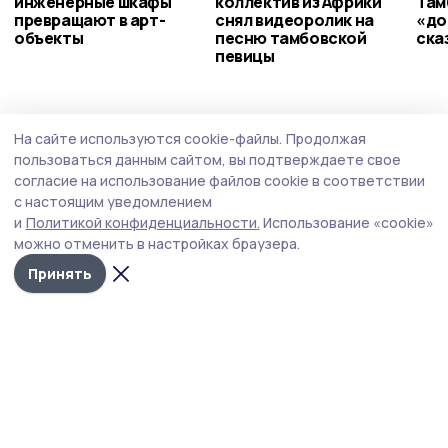
инженерные шкафы
коллектив из Африки
Там
превращают в арт-
снял видеоролик на
«до
объекты
песню тамбовской
ска
певицы
На сайте используются cookie-файлы.
Продолжая
пользоваться данным сайтом, вы подтверждаете свое
согласие на использование файлов cookie в соответствии
с настоящим уведомлением
и
Политикой конфиденциальности.
Использование «cookie»
можно отменить в настройках браузера.
Принять