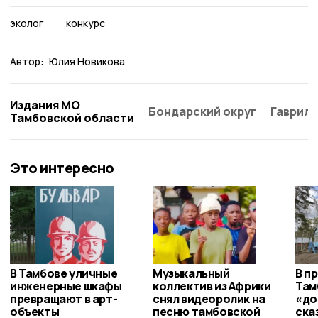
эколог
конкурс
Автор:
Юлия Новикова
Издания МО
Бондарский округ
Гаврило
Тамбовской области
Это интересно
В Тамбове уличные
Музыкальный
В п
инженерные шкафы
коллектив из Африки
Там
превращают в арт-
снял видеоролик на
«до
объекты
песню тамбовской
ска