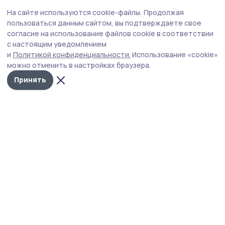
Экология
3 августа , 13:03
На сайте используются cookie-файлы.
Продолжая
Дополнительную технику направят на
пользоваться данным сайтом, вы подтверждаете свое
расчистку реки Цны в Тамбове
согласие на использование файлов cookie в соответствии
с настоящим уведомлением
Расчистку русла реки планируют завершить к концу
и
Политикой конфиденциальности.
Использование «cookie»
августа.
можно отменить в настройках браузера.
Принять
Фото: министерство экологии и природных ресурсов Тамбовской