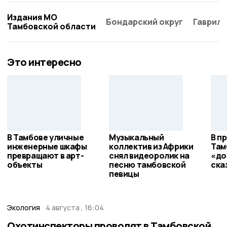
Издания МО
Бондарский округ
Гаврило
Тамбовской области
Это интересно
В Тамбове уличные
Музыкальный
В п
инженерные шкафы
коллектив из Африки
Там
превращают в арт-
снял видеоролик на
«до
объекты
песню тамбовской
ска
певицы
Экология
4 августа , 16:04
Охотинспекторы проводят в Тамбовской