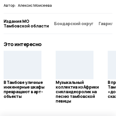
Автор:
Алексис Моисеева
Издания МО
Бондарский округ
Гаврило
Тамбовской области
Это интересно
В Тамбове уличные
Музыкальный
В п
инженерные шкафы
коллектив из Африки
Там
превращают в арт-
снял видеоролик на
«до
объекты
песню тамбовской
ска
певицы