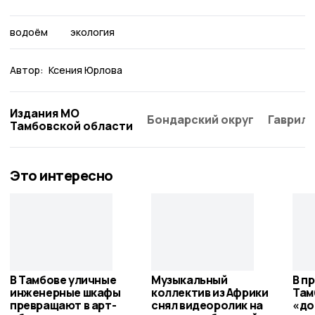
водоём
экология
Автор:
Ксения Юрлова
Издания МО
Бондарский округ
Гаврило
Тамбовской области
Это интересно
В Тамбове уличные
Музыкальный
В п
инженерные шкафы
коллектив из Африки
Там
превращают в арт-
снял видеоролик на
«до