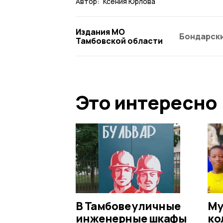
Автор:
Ксения Юрлова
Издания МО
Бондарски
Тамбовской области
Это интересно
В Тамбове уличные
Му
инженерные шкафы
ко