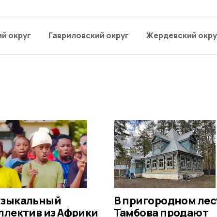
й округ
Гавриловский округ
Жердевский окру
зыкальный
В пригородном лес
ллектив из Африки
Тамбова продают