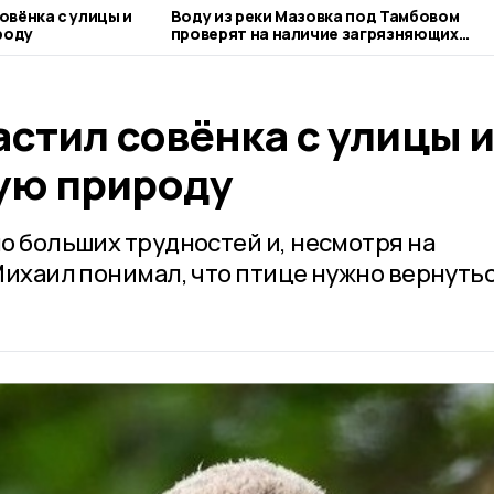
вёнка с улицы и
Воду из реки Мазовка под Тамбовом
роду
проверят на наличие загрязняющих
веществ
стил совёнка с улицы и
ую природу
о больших трудностей и, несмотря на
Михаил понимал, что птице нужно вернутьс