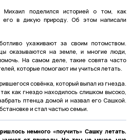
 Михаил поделился историей о том, как
л его в дикую природу. Об этом написали
ботливо ухаживают за своим потомством.
цы оказываются на земле, и многие люди,
помочь. На самом деле, такие совята часто
елей, которые помогают им учиться летать.
ившегося совёнка, который выпал из гнезда.
 так как гнездо находилось слишком высоко,
забрать птенца домой и назвал его Сашкой.
бстановке и стал частью семьи.
пришлось немного «поучить» Сашку летать.
е умеют от природы. Но тем не менее, мне