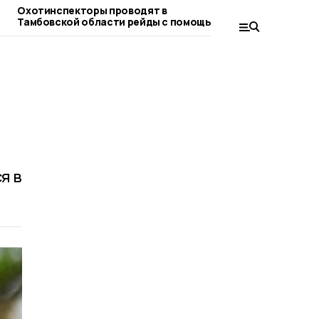
Охотинспекторы проводят в
Дополнительн
Тамбовской области рейды с помощью
расчистку рек
БПЛА
я в