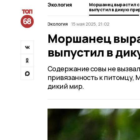
Экология
Моршанец вырастил со
выпустил в дикую при
Экология
15 мая 2025, 21:02
Моршанец выра
выпустил в дик
Содержание совы не вызвал
привязанность к питомцу, 
дикий мир.