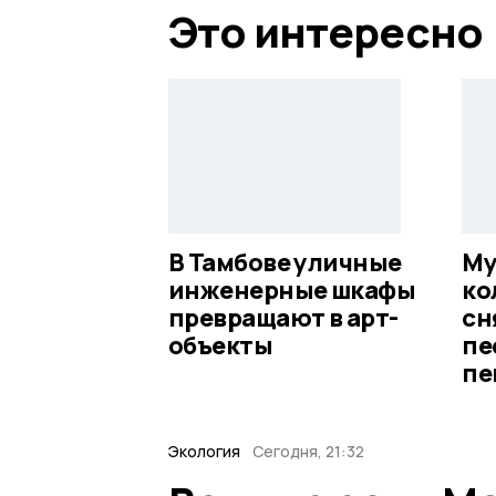
Это интересно
В Тамбове уличные
Му
инженерные шкафы
ко
превращают в арт-
сн
объекты
пе
пе
Экология
Сегодня, 21:32