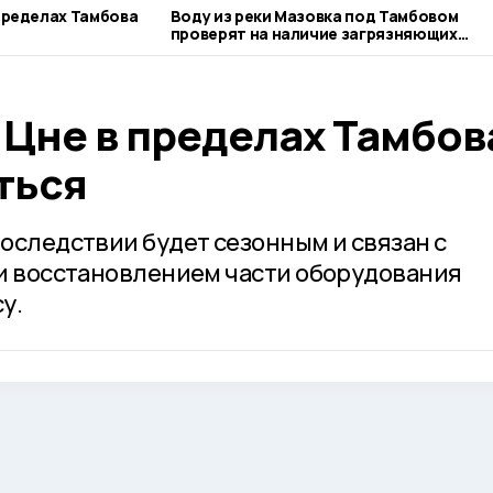
 пределах Тамбова
Воду из реки Мазовка под Тамбовом
проверят на наличие загрязняющих
веществ
 Цне в пределах Тамбов
ться
оследствии будет сезонным и связан с
и восстановлением части оборудования
у.