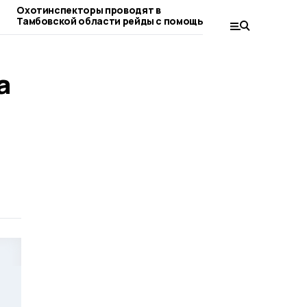
Охотинспекторы проводят в
Дополнительн
Тамбовской области рейды с помощью
расчистку рек
БПЛА
а