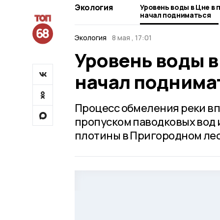
Экология
Уровень воды в Цне в
начал подниматься
Экология
8 мая , 17:01
Уровень воды в
начал поднима
Процесс обмеления реки вп
пропуском паводковых вод 
плотины в Пригородном лес