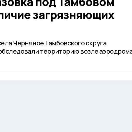
азовка под Тамбовом
аличие загрязняющих
ела Черняное Тамбовского округа
обследовали территорию возле аэродром