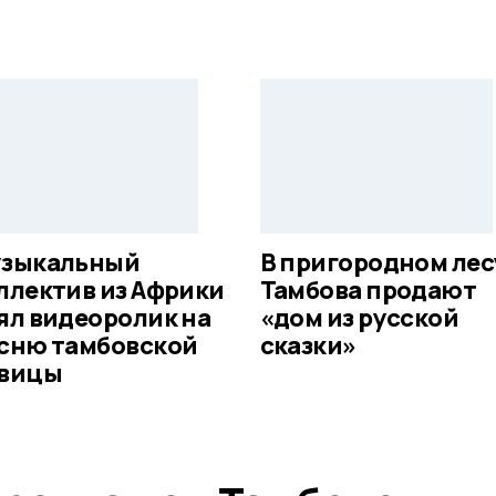
зыкальный
В пригородном лес
ллектив из Африки
Тамбова продают
ял видеоролик на
«дом из русской
сню тамбовской
сказки»
вицы