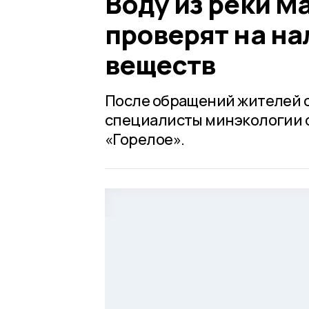
Воду из реки М
проверят на н
веществ
После обращений жителей с
специалисты минэкологии 
«Горелое».