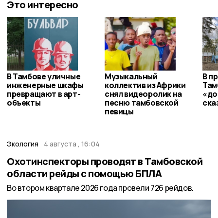
Это интересно
В Тамбове уличные
Музыкальный
В п
инженерные шкафы
коллектив из Африки
Там
превращают в арт-
снял видеоролик на
«до
объекты
песню тамбовской
ска
певицы
Экология
4 августа , 16:04
Охотинспекторы проводят в Тамбовской
области рейды с помощью БПЛА
Во втором квартале 2026 года провели 726 рейдов.