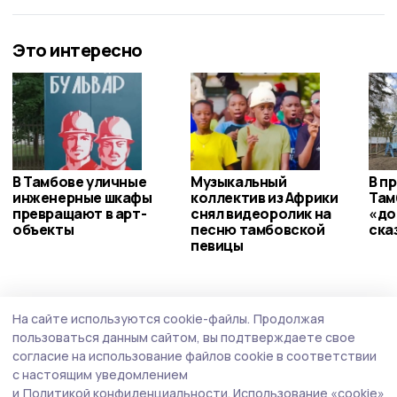
Это интересно
В Тамбове уличные
Музыкальный
В п
инженерные шкафы
коллектив из Африки
Там
превращают в арт-
снял видеоролик на
«до
объекты
песню тамбовской
ска
певицы
Экология
3 августа , 13:03
На сайте используются cookie-файлы.
Продолжая
Дополнительную технику направят на
пользоваться данным сайтом, вы подтверждаете свое
расчистку реки Цны в Тамбове
согласие на использование файлов cookie в соответствии
с настоящим уведомлением
Расчистку русла реки планируют завершить к концу
и
Политикой конфиденциальности.
Использование «cookie»