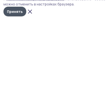
августа.
можно отменить в настройках браузера.
Принять
Фото: министерство экологии и природных ресурсов Тамбовской
области
Расчистку русла реки Цны в Тамбове
планируют завершить к концу августа.
Об этом сообщил министр экологии