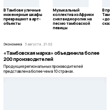
В Тамбове уличные
Музыкальный
В п
инженерные шкафы
коллектив из Африки
Там
превращают в арт-
снял видеоролик на
«до
объекты
песню тамбовской
ска
певицы
Экономика
3 августа , 21:02
«Тамбовская марка» объединила более
200 производителей
Продукция региональных производителей
представлена более чем в 10 странах.