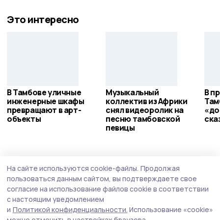
Это интересно
В Тамбове уличные
Музыкальный
В п
инженерные шкафы
коллектив из Африки
Там
превращают в арт-
снял видеоролик на
«до
объекты
песню тамбовской
ска
певицы
На сайте используются cookie-файлы.
Продолжая
пользоваться данным сайтом, вы подтверждаете свое
согласие на использование файлов cookie в соответствии
с настоящим уведомлением
и
Политикой конфиденциальности.
Использование «cookie»
можно отменить в настройках браузера.