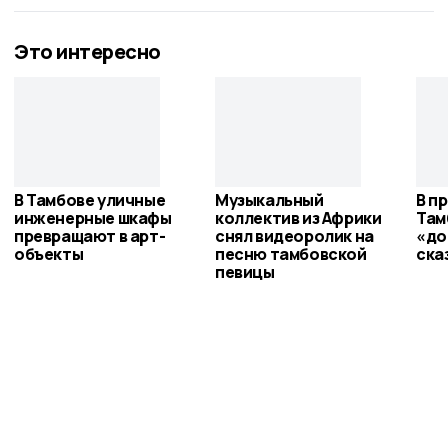
Это интересно
В Тамбове уличные
Музыкальный
В п
инженерные шкафы
коллектив из Африки
Там
превращают в арт-
снял видеоролик на
«до
объекты
песню тамбовской
ска
певицы