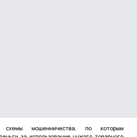
е схемы мошенничества, по которым
деньги за использование чужого товарного