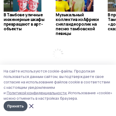
В Тамбове уличные
Музыкальный
В п
инженерные шкафы
коллектив из Африки
Там
превращают в арт-
снял видеоролик на
«до
объекты
песню тамбовской
ска
певицы
На сайте используются cookie-файлы.
Продолжая
пользоваться данным сайтом, вы подтверждаете свое
согласие на использование файлов cookie в соответствии
с настоящим уведомлением
и
Политикой конфиденциальности.
Использование «cookie»
можно отменить в настройках браузера.
Принять