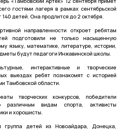
ерь «Тамбовский Артек» 12 сентября примет
сего гостями лагеря в рамках сентябрьской
140 детей. Она продлится до 2 октября.
ортивной направленности откроет ребятам
тей подготовили не только насыщенную
ому языку, математике, литературе, истории,
едметы будут педагоги Инжавинской школы.
ьтурные, интерактивные и творческие
ных выездах ребят познакомят с историей
ми Тамбовской области.
еаты творческих конкурсов, победители
о различным видам спорта, активисты
ки и хорошисты.
 группа детей из Новоайдара, Донецка,