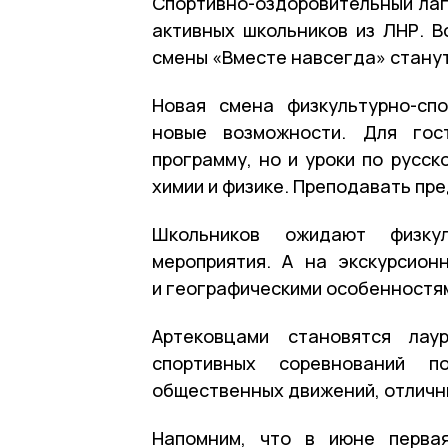
Спортивно-оздоровительный лаг
активных школьников из ЛНР. В
смены «Вместе навсегда» станут 
Новая смена физкультурно-сп
новые возможности. Для гос
программу, но и уроки по русск
химии и физике. Преподавать пр
Школьников ожидают физкул
мероприятия. А на экскурсион
и географическими особенностя
Артековцами становятся лаур
спортивных соревнований п
общественных движений, отлични
Напомним, что в июне первая