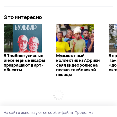
Это интересно
В Тамбове уличные
Музыкальный
В п
инженерные шкафы
коллектив из Африки
Там
превращают в арт-
снял видеоролик на
«до
объекты
песню тамбовской
ска
певицы
На сайте используются cookie-файлы.
Продолжая