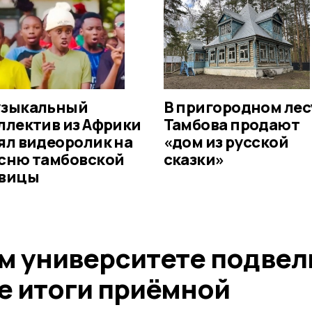
зыкальный
В пригородном лес
ллектив из Африки
Тамбова продают
ял видеоролик на
«дом из русской
сню тамбовской
сказки»
вицы
м университете подвел
 итоги приёмной