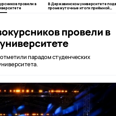
урсников провели в
В Державинском университете под
иверситете
промежуточные итоги приёмной
кампании
вокурсников провели в
университете
ь отметили парадом студенческих
университета.