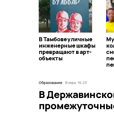
В Тамбове уличные
Му
инженерные шкафы
ко
превращают в арт-
сн
объекты
пе
пе
Образование
Вчера, 16:23
В Державинско
промежуточные