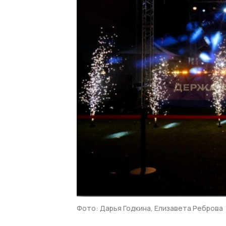
Фото: Дарья Годкина, Елизавета Реброва