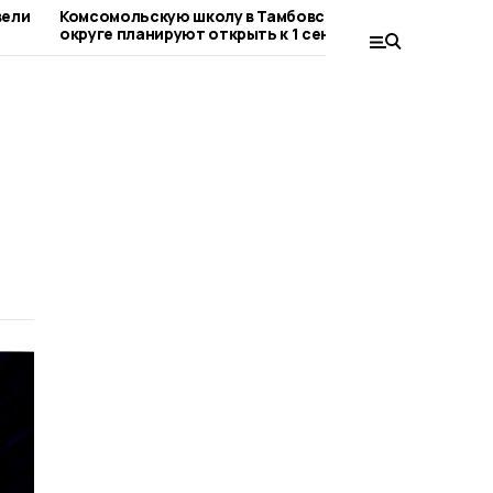
вели
Комсомольскую школу в Тамбовском
В Платоно
округе планируют открыть к 1 сентября
чистовой 