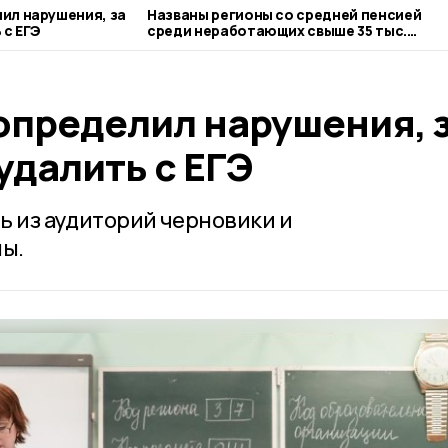
ил нарушения, за
Названы регионы со средней пенсией
 с ЕГЭ
среди неработающих свыше 35 тыс.
рублей
определил нарушения, 
удалить с ЕГЭ
ь из аудиторий черновики и
ы.