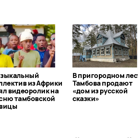
зыкальный
В пригородном лес
ллектив из Африки
Тамбова продают
ял видеоролик на
«дом из русской
сню тамбовской
сказки»
вицы