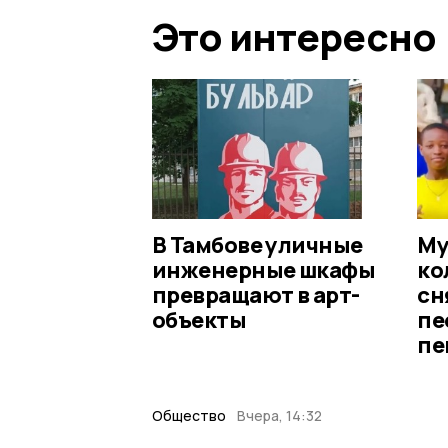
Это интересно
В Тамбове уличные
Му
инженерные шкафы
ко
превращают в арт-
сн
объекты
пе
пе
Общество
Вчера, 14:32