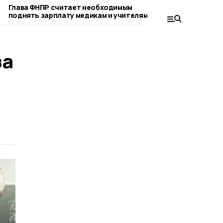
Глава ФНПР считает необходимым
Россияне смогу
поднять зарплату медикам и учителям
ЖКУ через «Гос
года
за