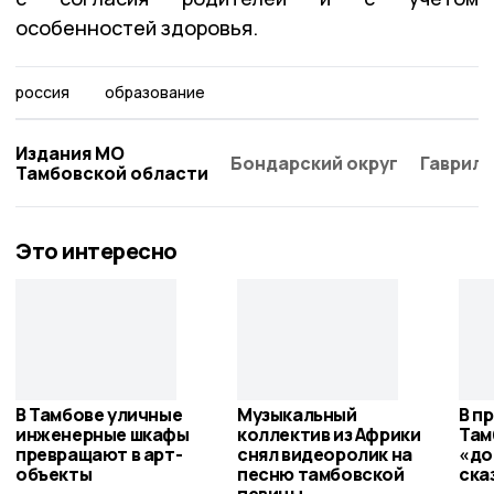
особенностей здоровья.
россия
образование
Издания МО
Бондарский округ
Гаврило
Тамбовской области
Это интересно
В Тамбове уличные
Музыкальный
В п
инженерные шкафы
коллектив из Африки
Там
превращают в арт-
снял видеоролик на
«до
объекты
песню тамбовской
ска
певицы