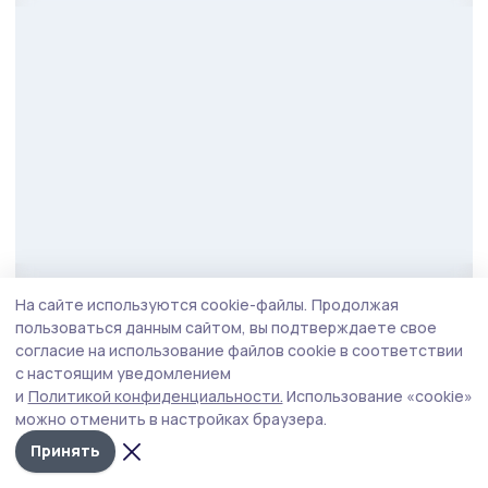
Фото: Алексей Бучнев
На сайте используются cookie-файлы.
Продолжая
пользоваться данным сайтом, вы подтверждаете свое
Также губернатор посетил плодопитомник
согласие на использование файлов cookie в соответствии
«Жердевский», где выращивают вишню,
с настоящим уведомлением
и
Политикой конфиденциальности.
Использование «cookie»
яблоки, зерновые и подсолнечник. Продукция
можно отменить в настройках браузера.
реализуется со знаком «Тамбовская марка».
Принять
Вместе с председателем комитета облдумы по