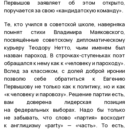
Первышов заявляет об этом открыто,
поручается за свою «кандидатскую команду».
Те, кто учился в советской школе, наверняка
помнят стихи Владимира Маяковского,
посвящ
ё
нные советскому дипломатическому
курьеру Теодору Нетто, чьим именем был
назван пароход. В строчках-ступеньках поэт
обращался к
нему
как к «человеку и пароходу».
Вслед за классиком, с долей доброй иронии
позволю себе обратиться к Евгению
Первышову не только как к политику, но и как
«к человеку и паровозу». Решение партии есть,
вам доверена лидерская позиция
на федеральных выборах. Надо бы только
не забывать, что слово «партия» восходит
к англицизму «party»
—
«часть». То есть,