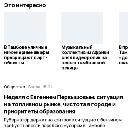
Это интересно
В Тамбове уличные
Музыкальный
В п
инженерные шкафы
коллектив из Африки
Там
превращают в арт-
снял видеоролик на
«до
объекты
песню тамбовской
ска
певицы
Общество
Вчера, 15:01
Неделя с Евгением Первышовым: ситуация
на топливном рынке, чистота в городе и
приоритеты образования
Губернатор держит на контроле ситуацию с бензином,
требует навести порядок с мусором в Тамбове.