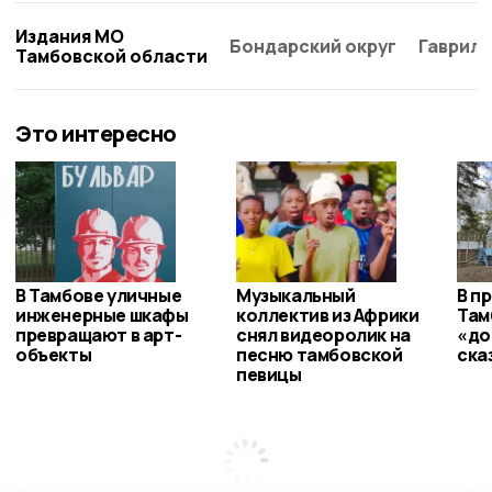
Издания МО
Бондарский округ
Гаврило
Тамбовской области
Это интересно
В Тамбове уличные
Музыкальный
В п
инженерные шкафы
коллектив из Африки
Там
превращают в арт-
снял видеоролик на
«до
объекты
песню тамбовской
ска
певицы