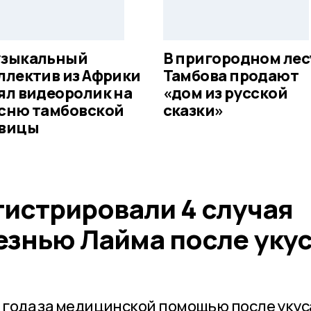
зыкальный
В пригородном лес
ллектив из Африки
Тамбова продают
ял видеоролик на
«дом из русской
сню тамбовской
сказки»
вицы
гистрировали 4 случая
езнью Лайма после уку
а года за медицинской помощью после укус