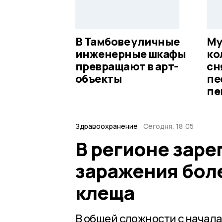
В Тамбове уличные
Му
инженерные шкафы
ко
превращают в арт-
сн
объекты
пе
пе
Здравоохранение
Сегодня, 18:05
В регионе заре
заражения бол
клеща
В общей сложности с начал