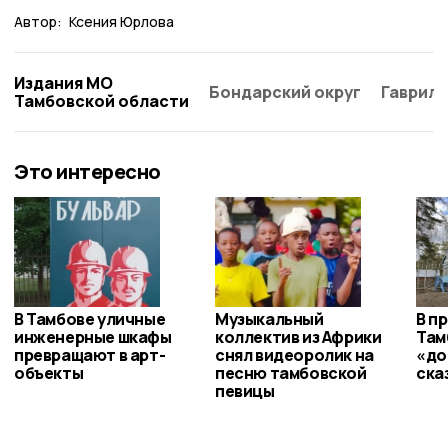
Автор:
Ксения Юрлова
Издания МО
Бондарский округ
Гаврило
Тамбовской области
Это интересно
В Тамбове уличные
Музыкальный
В п
инженерные шкафы
коллектив из Африки
Там
превращают в арт-
снял видеоролик на
«до
объекты
песню тамбовской
ска
певицы