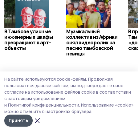
В Тамбове уличные
Музыкальный
В п
инженерные шкафы
коллектив из Африки
Там
превращают в арт-
снял видеоролик на
«до
объекты
песню тамбовской
ска
певицы
Здравоохранение
4 августа , 12:02
На сайте используются cookie-файлы.
Продолжая
В офтальмологическую больницу
пользоваться данным сайтом, вы подтверждаете свое
Тамбова поступило новое оборудование
согласие на использование файлов cookie в соответствии
с настоящим уведомлением
Специальный тонометр поможет в проведении
и
Политикой конфиденциальности.
Использование «cookie»
скрининга глаукомы и офтальмогипертензии у
можно отменить в настройках браузера.
пациентов любого возраста.
Принять