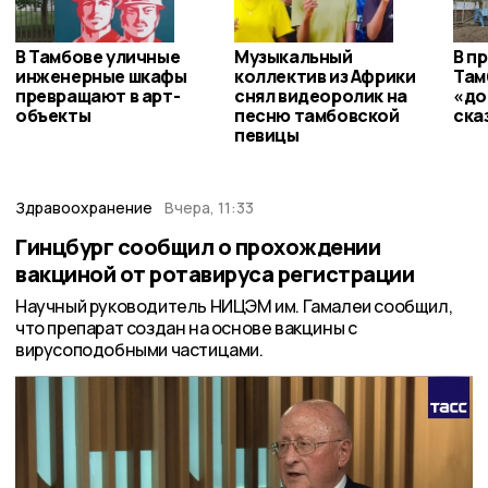
В Тамбове уличные
Музыкальный
В п
инженерные шкафы
коллектив из Африки
Там
превращают в арт-
снял видеоролик на
«до
объекты
песню тамбовской
ска
певицы
Здравоохранение
Вчера, 11:33
Гинцбург сообщил о прохождении
вакциной от ротавируса регистрации
Научный руководитель НИЦЭМ им. Гамалеи сообщил,
что препарат создан на основе вакцины с
вирусоподобными частицами.