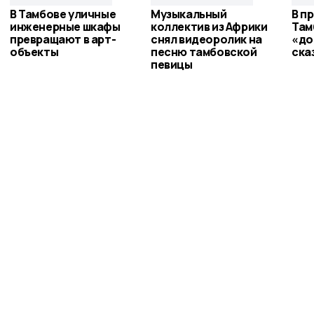
В Тамбове уличные
Музыкальный
В п
инженерные шкафы
коллектив из Африки
Там
превращают в арт-
снял видеоролик на
«до
объекты
песню тамбовской
ска
певицы