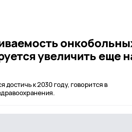
иваемость онкобольны
руется увеличить еще н
я достичь к 2030 году, говорится в
здравоохранения.